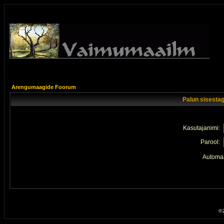
Arengumaagide Foorum
Palun sisestag
Kasutajanimi:
Parool:
Automaa
© 