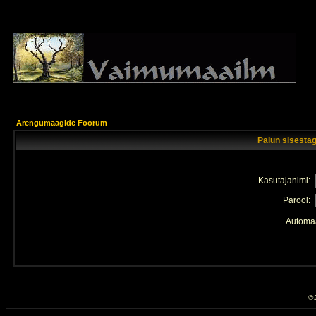
Arengumaagide Foorum
Palun sisestag
Kasutajanimi:
Parool:
Automaa
© 