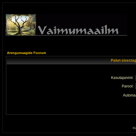
Arengumaagide Foorum
Palun sisestag
Kasutajanimi:
Parool:
Automaa
© 