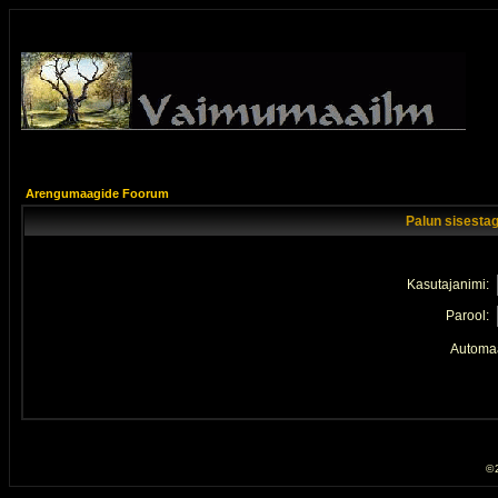
Arengumaagide Foorum
Palun sisestag
Kasutajanimi:
Parool:
Automaa
© 