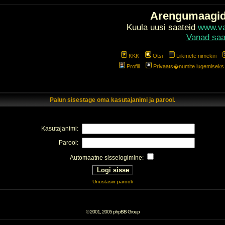
Arengumaagi
Kuula uusi saateid
www.val
Vanad saa
KKK
Otsi
Liikmete nimekiri
Profiil
Privaats�numite lugemiseks l
Palun sisestage oma kasutajanimi ja parool.
Kasutajanimi:
Parool:
Automaatne sisselogimine:
Unustasin parooli
© 2001, 2005 phpBB Group