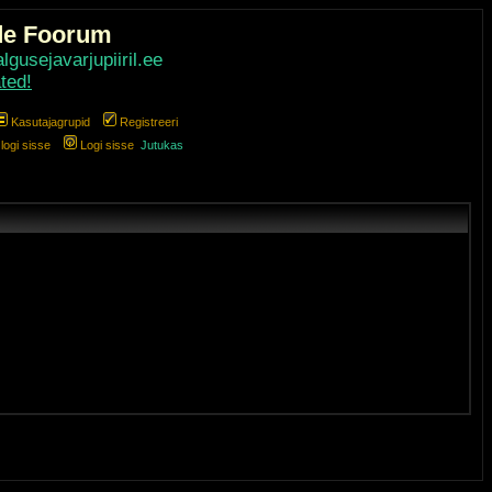
de Foorum
gusejavarjupiiril.ee
ted!
Kasutajagrupid
Registreeri
ogi sisse
Logi sisse
Jutukas