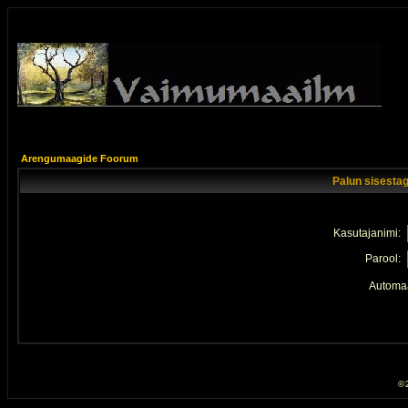
Arengumaagide Foorum
Palun sisestag
Kasutajanimi:
Parool:
Automaa
© 