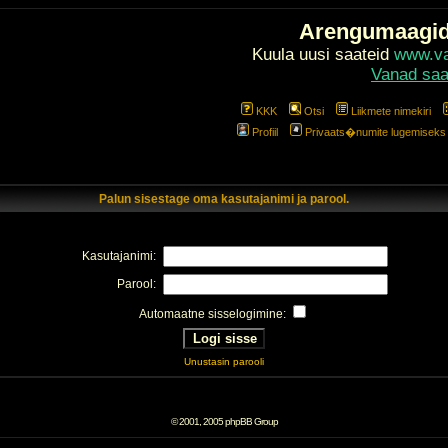
Arengumaagi
Kuula uusi saateid
www.val
Vanad saa
KKK
Otsi
Liikmete nimekiri
Profiil
Privaats�numite lugemiseks l
Palun sisestage oma kasutajanimi ja parool.
Kasutajanimi:
Parool:
Automaatne sisselogimine:
Unustasin parooli
© 2001, 2005 phpBB Group