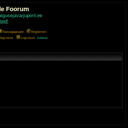
de Foorum
gusejavarjupiiril.ee
ted!
Kasutajagrupid
Registreeri
ogi sisse
Logi sisse
Jutukas