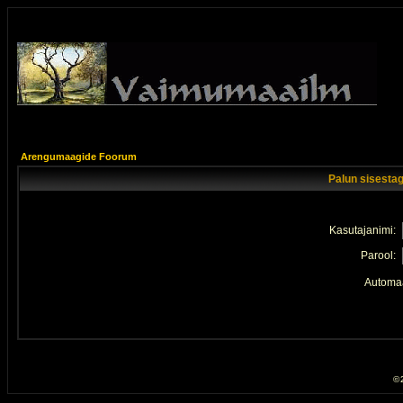
Arengumaagide Foorum
Palun sisestag
Kasutajanimi:
Parool:
Automaa
© 