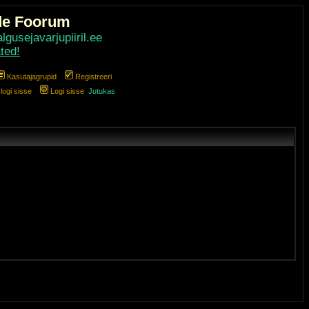
de Foorum
gusejavarjupiiril.ee
ted!
Kasutajagrupid
Registreeri
ogi sisse
Logi sisse
Jutukas