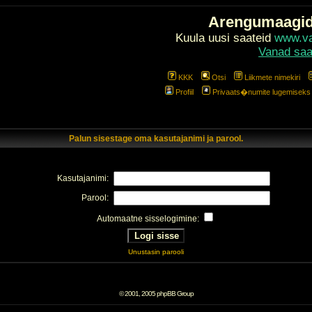
Arengumaagi
Kuula uusi saateid
www.val
Vanad saa
KKK
Otsi
Liikmete nimekiri
Profiil
Privaats�numite lugemiseks l
Palun sisestage oma kasutajanimi ja parool.
Kasutajanimi:
Parool:
Automaatne sisselogimine:
Unustasin parooli
© 2001, 2005 phpBB Group