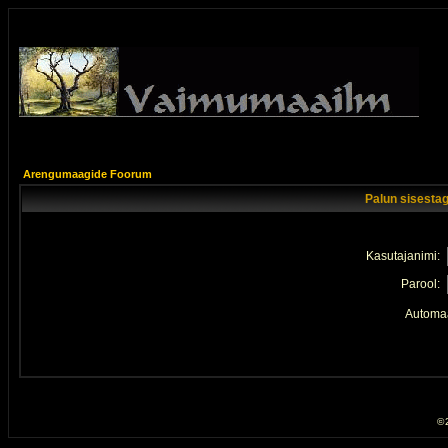
Arengumaagide Foorum
Palun sisestag
Kasutajanimi:
Parool:
Automaa
© 