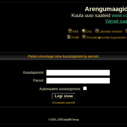
Arengumaagi
Kuula uusi saateid
www.val
Vanad saa
KKK
Otsi
Liikmete nimekiri
Profiil
Privaats�numite lugemiseks l
Palun sisestage oma kasutajanimi ja parool.
Kasutajanimi:
Parool:
Automaatne sisselogimine:
Unustasin parooli
© 2001, 2005 phpBB Group