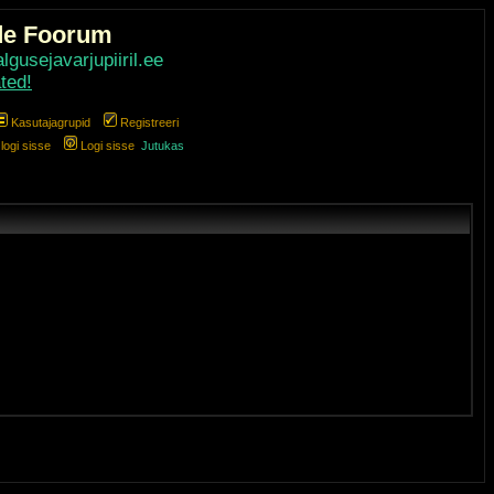
de Foorum
gusejavarjupiiril.ee
ted!
Kasutajagrupid
Registreeri
ogi sisse
Logi sisse
Jutukas