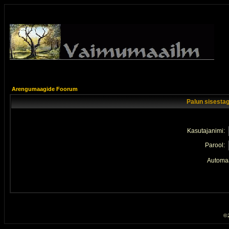
Arengumaagide Foorum
Palun sisestag
Kasutajanimi:
Parool:
Automaa
© 