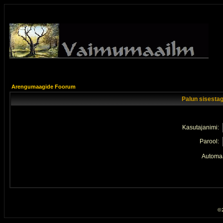
Arengumaagide Foorum
Palun sisestag
Kasutajanimi:
Parool:
Automaa
© 