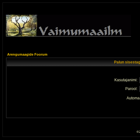
Arengumaagide Foorum
Palun sisestag
Kasutajanimi:
Parool:
Automaa
© 