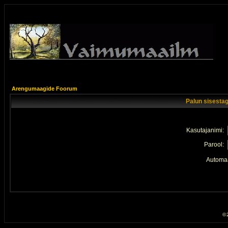
Arengumaagide Foorum
Palun sisestag
Kasutajanimi:
Parool:
Automaa
© 