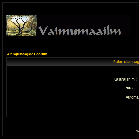
Arengumaagide Foorum
Palun sisestag
Kasutajanimi:
Parool:
Automaa
© 