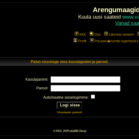
Arengumaagi
Kuula uusi saateid
www.val
Vanad saa
KKK
Otsi
Liikmete nimekiri
Profiil
Privaats�numite lugemiseks l
Palun sisestage oma kasutajanimi ja parool.
Kasutajanimi:
Parool:
Automaatne sisselogimine:
Unustasin parooli
© 2001, 2005 phpBB Group