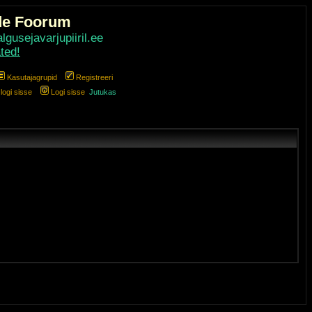
de Foorum
gusejavarjupiiril.ee
ted!
Kasutajagrupid
Registreeri
ogi sisse
Logi sisse
Jutukas