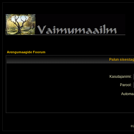
Arengumaagide Foorum
Palun sisestag
Kasutajanimi:
Parool:
Automaa
© 