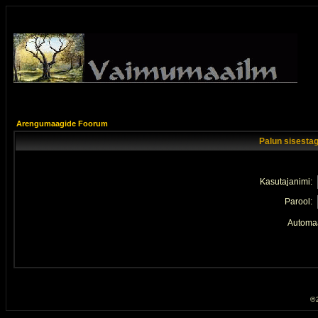
Arengumaagide Foorum
Palun sisestag
Kasutajanimi:
Parool:
Automaa
© 