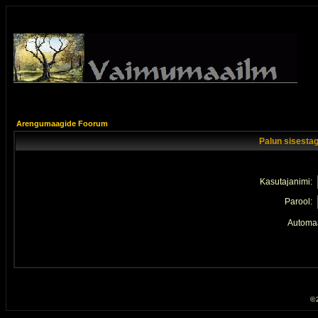
Arengumaagide Foorum
Palun sisestag
Kasutajanimi:
Parool:
Automaa
© 