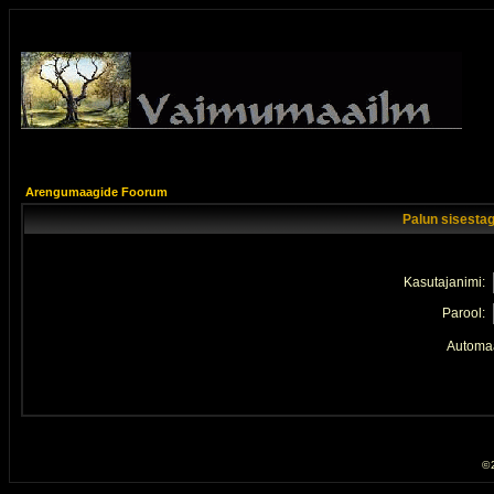
Arengumaagide Foorum
Palun sisestag
Kasutajanimi:
Parool:
Automaa
© 