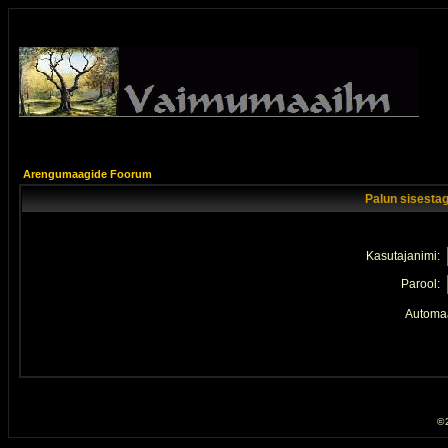
Arengumaagide Foorum
Palun sisestag
Kasutajanimi:
Parool:
Automaa
© 