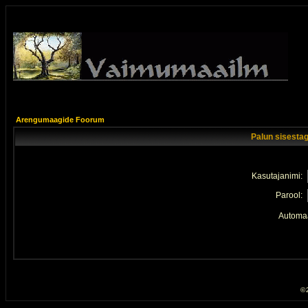
Arengumaagide Foorum
Palun sisestag
Kasutajanimi:
Parool:
Automaa
© 