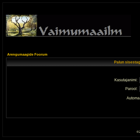
Arengumaagide Foorum
Palun sisestag
Kasutajanimi:
Parool:
Automaa
© 