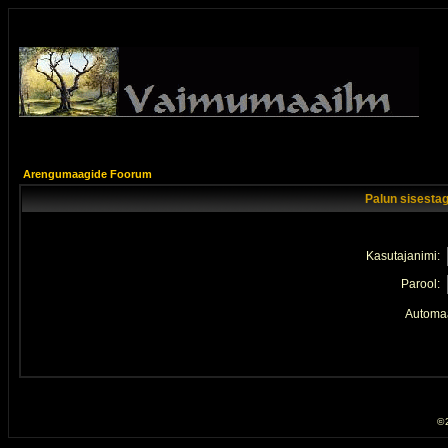
Arengumaagide Foorum
Palun sisestag
Kasutajanimi:
Parool:
Automaa
© 