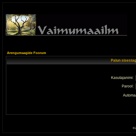
Arengumaagide Foorum
Palun sisestag
Kasutajanimi:
Parool:
Automaa
© 