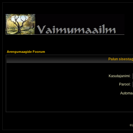
Arengumaagide Foorum
Palun sisestag
Kasutajanimi:
Parool:
Automaa
© 