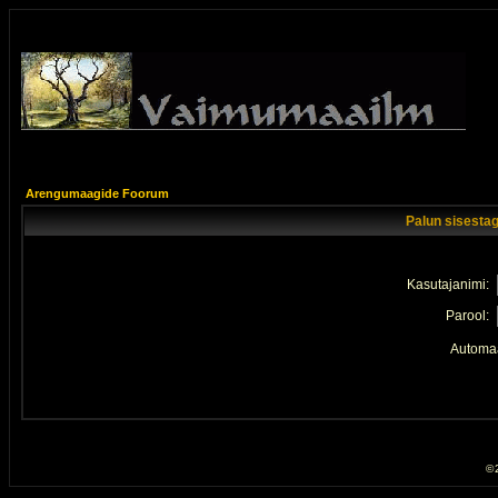
Arengumaagide Foorum
Palun sisestag
Kasutajanimi:
Parool:
Automaa
© 