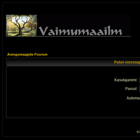
Arengumaagide Foorum
Palun sisestag
Kasutajanimi:
Parool:
Automaa
© 