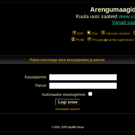
Arengumaagi
Kuula uusi saateid
www.val
Vanad saa
KKK
Otsi
Liikmete nimekiri
Profiil
Privaats�numite lugemiseks l
Palun sisestage oma kasutajanimi ja parool.
Kasutajanimi:
Parool:
Automaatne sisselogimine:
Unustasin parooli
© 2001, 2005 phpBB Group