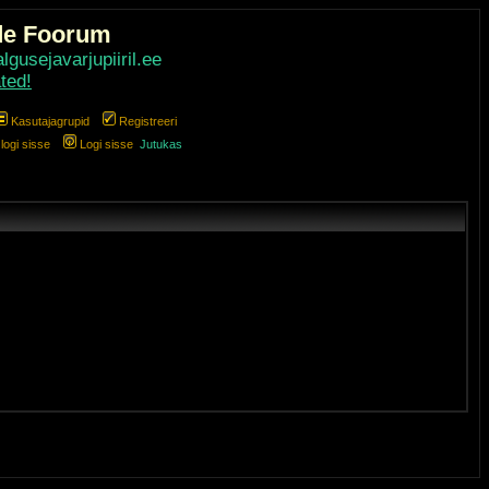
de Foorum
gusejavarjupiiril.ee
ted!
Kasutajagrupid
Registreeri
ogi sisse
Logi sisse
Jutukas