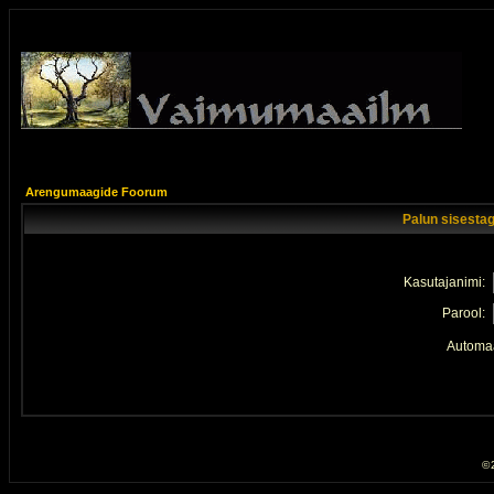
Arengumaagide Foorum
Palun sisestag
Kasutajanimi:
Parool:
Automaa
© 