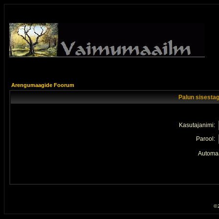
Arengumaagide Foorum
Palun sisestag
Kasutajanimi:
Parool:
Automaa
© 