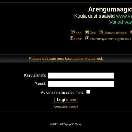
Arengumaagi
Kuula uusi saateid
www.val
Vanad saa
KKK
Otsi
Liikmete nimekiri
Profiil
Privaats�numite lugemiseks l
Palun sisestage oma kasutajanimi ja parool.
Kasutajanimi:
Parool:
Automaatne sisselogimine:
Unustasin parooli
© 2001, 2005 phpBB Group