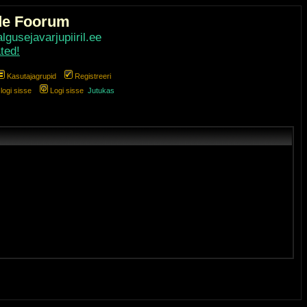
de Foorum
gusejavarjupiiril.ee
ted!
Kasutajagrupid
Registreeri
ogi sisse
Logi sisse
Jutukas