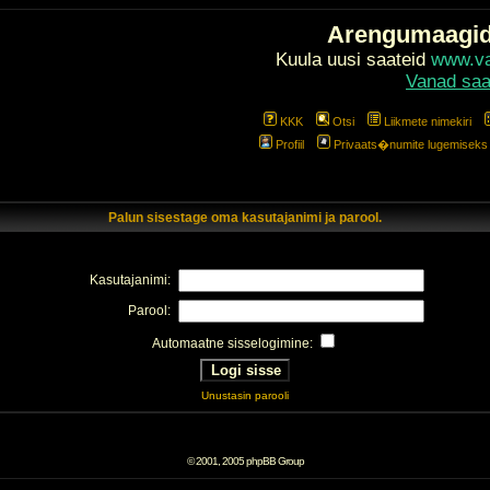
Arengumaagi
Kuula uusi saateid
www.val
Vanad saa
KKK
Otsi
Liikmete nimekiri
Profiil
Privaats�numite lugemiseks l
Palun sisestage oma kasutajanimi ja parool.
Kasutajanimi:
Parool:
Automaatne sisselogimine:
Unustasin parooli
© 2001, 2005 phpBB Group