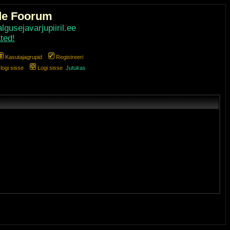
de Foorum
gusejavarjupiiril.ee
ted!
Kasutajagrupid
Registreeri
ogi sisse
Logi sisse
Jutukas