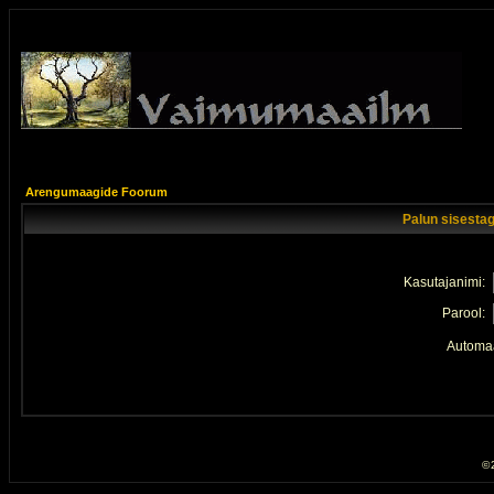
Arengumaagide Foorum
Palun sisestag
Kasutajanimi:
Parool:
Automaa
© 