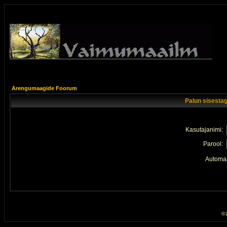
Arengumaagide Foorum
Palun sisestag
Kasutajanimi:
Parool:
Automaa
© 