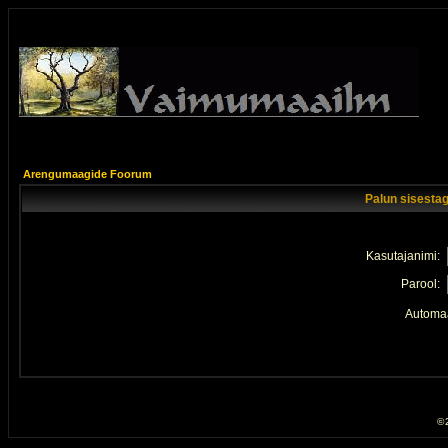
Arengumaagide Foorum
Palun sisestag
Kasutajanimi:
Parool:
Automaa
© 