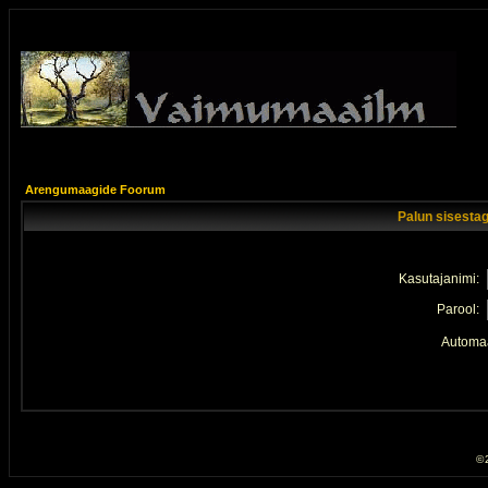
Arengumaagide Foorum
Palun sisestag
Kasutajanimi:
Parool:
Automaa
© 