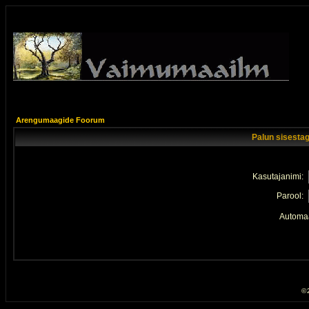
Arengumaagide Foorum
Palun sisestag
Kasutajanimi:
Parool:
Automaa
© 