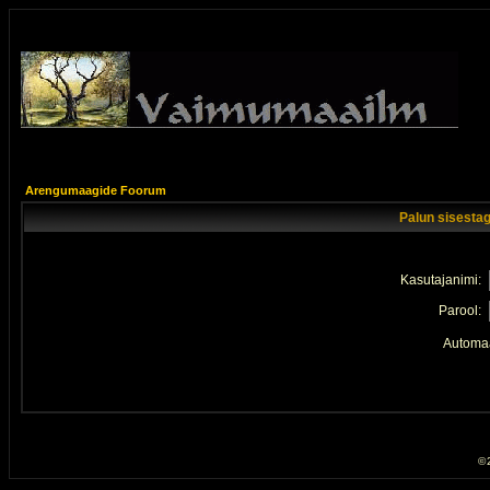
Arengumaagide Foorum
Palun sisestag
Kasutajanimi:
Parool:
Automaa
© 