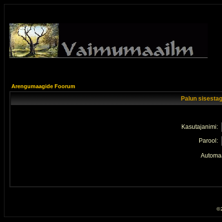
Arengumaagide Foorum
Palun sisestag
Kasutajanimi:
Parool:
Automaa
© 