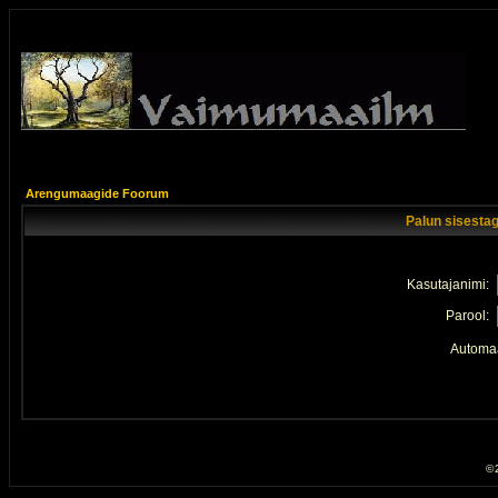
Arengumaagide Foorum
Palun sisestag
Kasutajanimi:
Parool:
Automaa
© 