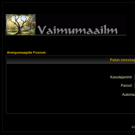
Arengumaagide Foorum
Palun sisestag
Kasutajanimi:
Parool:
Automaa
© 