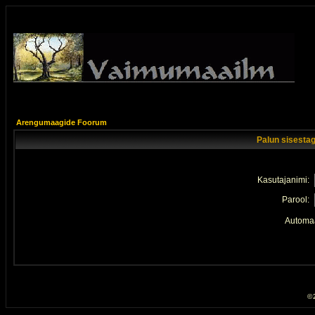
Arengumaagide Foorum
Palun sisestag
Kasutajanimi:
Parool:
Automaa
© 