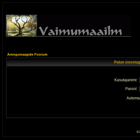
Arengumaagide Foorum
Palun sisestag
Kasutajanimi:
Parool:
Automaa
© 