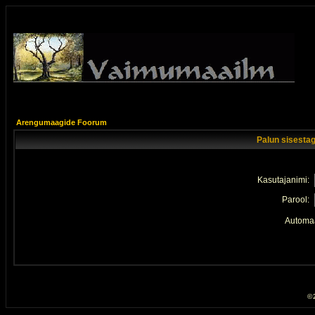
Arengumaagide Foorum
Palun sisestag
Kasutajanimi:
Parool:
Automaa
© 