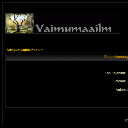
Arengumaagide Foorum
Palun sisestag
Kasutajanimi:
Parool:
Automaa
© 