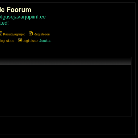
de Foorum
gusejavarjupiiril.ee
ted!
Kasutajagrupid
Registreeri
ogi sisse
Logi sisse
Jutukas