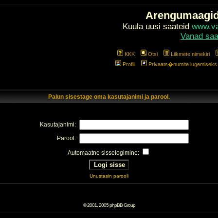
Arengumaagi
Kuula uusi saateid
www.val
Vanad saa
KKK
Otsi
Liikmete nimekiri
Profiil
Privaats�numite lugemiseks l
Palun sisestage oma kasutajanimi ja parool.
Kasutajanimi:
Parool:
Automaatne sisselogimine:
Unustasin parooli
© 2001, 2005 phpBB Group