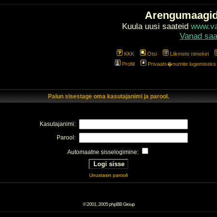
Arengumaagi
Kuula uusi saateid
www.val
Vanad saa
KKK
Otsi
Liikmete nimekiri
Profiil
Privaats�numite lugemiseks l
Palun sisestage oma kasutajanimi ja parool.
Kasutajanimi:
Parool:
Automaatne sisselogimine:
Unustasin parooli
© 2001, 2005 phpBB Group