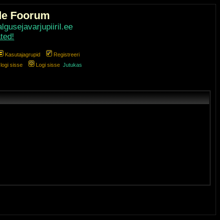
de Foorum
gusejavarjupiiril.ee
ted!
Kasutajagrupid
Registreeri
ogi sisse
Logi sisse
Jutukas