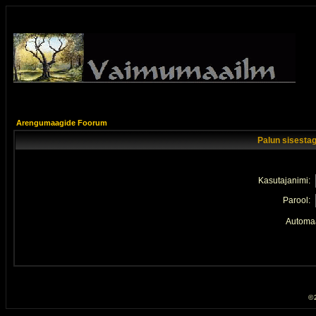
Arengumaagide Foorum
Palun sisestag
Kasutajanimi:
Parool:
Automaa
© 